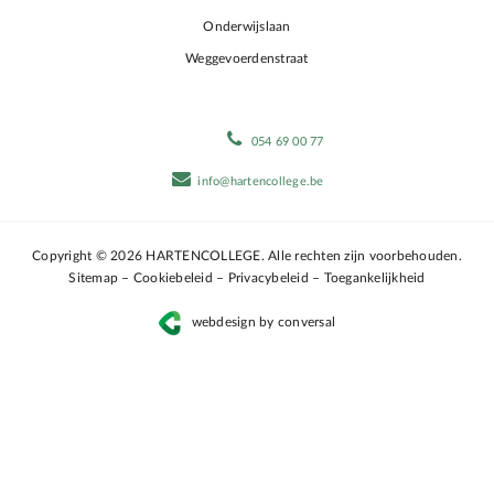
Onderwijslaan
Weggevoerdenstraat
054 69 00 77
info@hartencollege.be
Copyright © 2026 HARTENCOLLEGE. Alle rechten zijn voorbehouden.
Sitemap
–
Cookiebeleid
–
Privacybeleid
–
Toegankelijkheid
webdesign by conversal