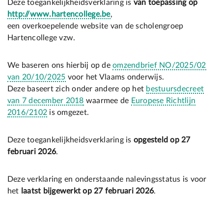
Deze toegankelijkheidsverklaring is
van toepassing op
http://www.hartencollege.be
,
een overkoepelende website van de scholengroep
Hartencollege vzw.
We baseren ons hierbij op de
omzendbrief NO/2025/02
van 20/10/2025
voor het Vlaams onderwijs.
Deze baseert zich onder andere op het
bestuursdecreet
van 7 december 2018
waarmee de
Europese Richtlijn
2016/2102
is omgezet.
Deze toegankelijkheidsverklaring is
opgesteld op 27
februari 2026
.
Deze verklaring en onderstaande nalevingsstatus is voor
het
laatst bijgewerkt op 27 februari 2026
.