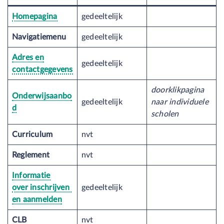
Homepagina
gedeeltelijk
Navigatiemenu
gedeeltelijk
Adres en
gedeeltelijk
contactgegevens
doorklikpagina
Onderwijsaanbo
gedeeltelijk
naar individuele
d
scholen
Curriculum
nvt
Reglement
nvt
Informatie
over inschrijven
gedeeltelijk
en aanmelden
CLB
nvt