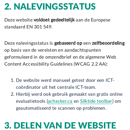
2. NALEVINGSSTATUS
Deze website
voldoet
gedeeltelijk
aan de Europese
standaard EN 301 549.
Deze nalevingsstatus is
gebaseerd op
een
zelfbeoordeling
op basis van de vereisten en aandachtspunten
geformuleerd in de omzendbrief en de algemene Web
Content Accessibility Guidelines (WCAG 2.2 AA):
De website werd manueel getest door een ICT-
coördinator uit het centrale ICT-team.
Hierbij werd ook gebruik gemaakt van gratis online
evaluatietools (
achecker.ca
en
Silktide toolbar
) om
geautomatiseerd te scannen op problemen.
3. DELEN VAN DE WEBSITE