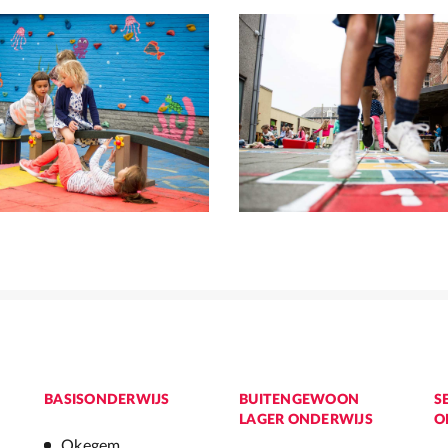
BASISONDERWIJS
BUITENGEWOON
S
LAGER ONDERWIJS
O
Okegem