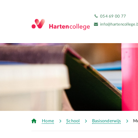
054 69 00 77
info@hartencollege.
Home
School
Basisonderwijs
Me